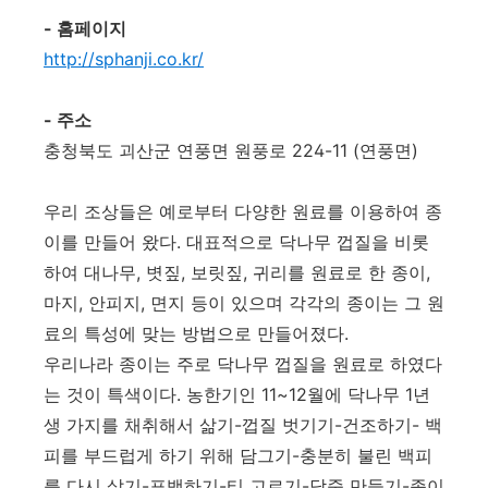
- 홈페이지
http://sphanji.co.kr/
- 주소
충청북도 괴산군 연풍면 원풍로 224-11 (연풍면)
우리 조상들은 예로부터 다양한 원료를 이용하여 종
이를 만들어 왔다. 대표적으로 닥나무 껍질을 비롯
하여 대나무, 볏짚, 보릿짚, 귀리를 원료로 한 종이,
마지, 안피지, 면지 등이 있으며 각각의 종이는 그 원
료의 특성에 맞는 방법으로 만들어졌다.
우리나라 종이는 주로 닥나무 껍질을 원료로 하였다
는 것이 특색이다. 농한기인 11~12월에 닥나무 1년
생 가지를 채취해서 삶기-껍질 벗기기-건조하기- 백
피를 부드럽게 하기 위해 담그기-충분히 불린 백피
를 다시 삶기-표백하기-티 고르기-닥죽 만들기-종이