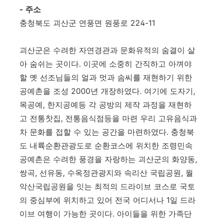
- 주소
충청북도 괴산군 연풍면 원풍로 224-11
괴산군은 수려한 자연경관과 문화유적의 숨결이 살
아 숨쉬는 곳이다. 이곳에 소중히 간직하고 아껴야
할 옛 선조님들의 얼과 멋과 솜씨를 재현하기 위한
공예촌을 조성 2000년 개장하였다. 여기에 도자기,
목공예, 한지공예등 각 공방의 제작 과정을 재현하
고 전통찻집, 전통음식점등을 마련 우리 고유음식과
차 문화를 접할 수 있는 공간을 마련하였다. 충청북
도 내륙순환관광도로 순환코스에 위치한 조령민속
공예촌은 수려한 풍경을 자랑하는 괴산군의 화양동,
쌍곡, 선유동, 수옥정관광지와 속리산 국립공원, 월
악산국립공원을 잇는 최적의 드라이브 코스로 국토
의 중심부에 위치하고 있어 전국 어디서나 1일 드라
이브 여행이 가능한 곳이다. 아이들을 위한 가족단