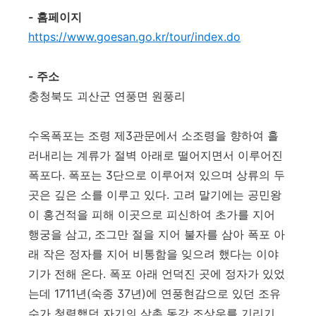
- 홈페이지
https://www.goesan.go.kr/tour/index.do
- 주소
충청북도 괴산군 연풍면 원풍리
수옥폭포는 조령 제3관문에서 소조령을 향하여 흘
러내리는 계류가 절벽 아래로 떨어지면서 이루어진
폭포다. 폭포는 3단으로 이루어져 있으며 상류의 두
곳은 깊은 소를 이루고 있다. 고려 말기에는 공민왕
이 홍건적을 피해 이곳으로 피신하여 초가를 지어
행궁을 삼고, 조그만 절을 지어 불자를 삼아 폭포 아
래 작은 정자를 지어 비통함을 잊으려 했다는 이야
기가 전해 온다. 폭포 아래 언덕진 곳에 정자가 있었
는데 1711년(숙종 37년)에 연풍현감으로 있던 조유
수가 청렴했던 자기의 삼촌 동강 조상우를 기리기