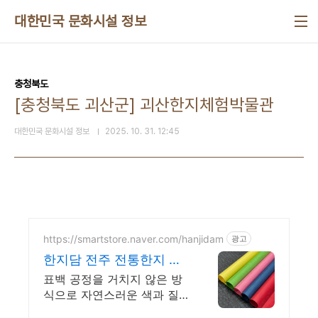
본문 바로가기
대한민국 문화시설 정보
충청북도
[충청북도 괴산군] 괴산한지체험박물관
대한민국 문화시설 정보
2025. 10. 31. 12:45
https://smartstore.naver.com/hanjidam
광고
한지담 전주 전통한지 고
급한지는 이곳에서!
표백 공정을 거치지 않은 방
식으로 자연스러운 색과 질
감을 그래도 살렸습니다.