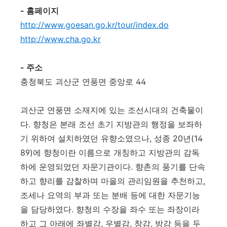
- 홈페이지
http://www.goesan.go.kr/tour/index.do
http://www.cha.go.kr
- 주소
충청북도 괴산군 연풍면 중앙로 44
괴산군 연풍면 소재지에 있는 조선시대의 건축물이
다. 향청은 본래 조선 초기 지방관의 행정을 보좌하
기 위하여 설치하였던 유향소였으나, 성종 20년(14
89)에 향청이란 이름으로 개칭하고 지방관의 감독
하에 운영되었던 자문기관이다. 향촌의 풍기를 단속
하고 향리를 감찰하며 마을의 관리임원을 추천하고,
조세나 요역의 부과 또는 분배 등에 대한 자문기능
을 담당하였다. 향청의 수장을 좌수 또는 좌장이라
하고 그 아래에 좌별감, 우별감, 창감, 방감 등을 두