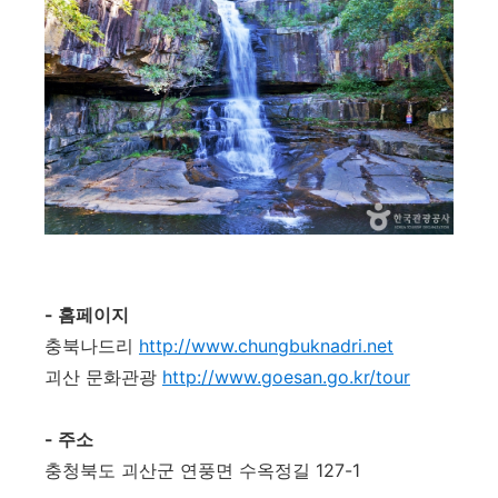
- 홈페이지
충북나드리
http://www.chungbuknadri.net
괴산 문화관광
http://www.goesan.go.kr/tour
- 주소
충청북도 괴산군 연풍면 수옥정길 127-1