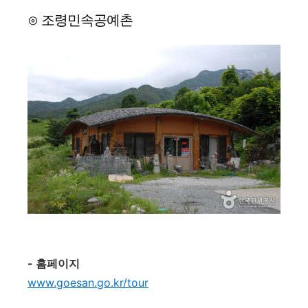
⊙ 조령민속공예촌
- 홈페이지
www.goesan.go.kr/tour