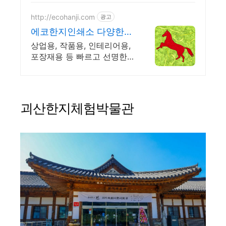
http://ecohanji.com
광고
에코한지인쇄소 다양한
전통한지에
상업용, 작품용, 인테리어용,
포장재용 등 빠르고 선명한
전통한지인쇄, 정밀재단
괴산한지체험박물관