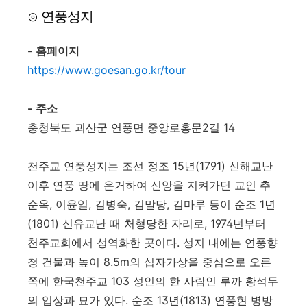
⊙ 연풍성지
- 홈페이지
https://www.goesan.go.kr/tour
- 주소
충청북도 괴산군 연풍면 중앙로홍문2길 14
천주교 연풍성지는 조선 정조 15년(1791) 신해교난
이후 연풍 땅에 은거하여 신앙을 지켜가던 교인 추
순옥, 이윤일, 김병숙, 김말당, 김마루 등이 순조 1년
(1801) 신유교난 때 처형당한 자리로, 1974년부터
천주교회에서 성역화한 곳이다. 성지 내에는 연풍향
청 건물과 높이 8.5m의 십자가상을 중심으로 오른
쪽에 한국천주교 103 성인의 한 사람인 루까 황석두
의 입상과 묘가 있다. 순조 13년(1813) 연풍현 병방